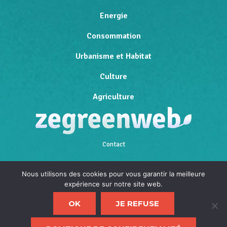
Energie
Consommation
Urbanisme et Habitat
Culture
Agriculture
Contact
Qui sommes-nous
Nous utilisons des cookies pour vous garantir la meilleure
expérience sur notre site web.
Mentions légales
OK
JE REFUSE
Politique de confidentialité
F