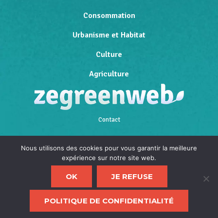
Consommation
Urbanisme et Habitat
Culture
Agriculture
Contact
Qui sommes-nous
Nous utilisons des cookies pour vous garantir la meilleure
expérience sur notre site web.
Mentions légales
OK
JE REFUSE
Politique de confidentialité
F
POLITIQUE DE CONFIDENTIALITÉ
d