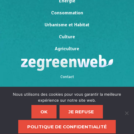
Energie
Consommation
Urbanisme et Habitat
Culture
Agriculture
Contact
Qui sommes-nous
Nous utilisons des cookies pour vous garantir la meilleure
expérience sur notre site web.
Mentions légales
OK
JE REFUSE
Politique de confidentialité
F
POLITIQUE DE CONFIDENTIALITÉ