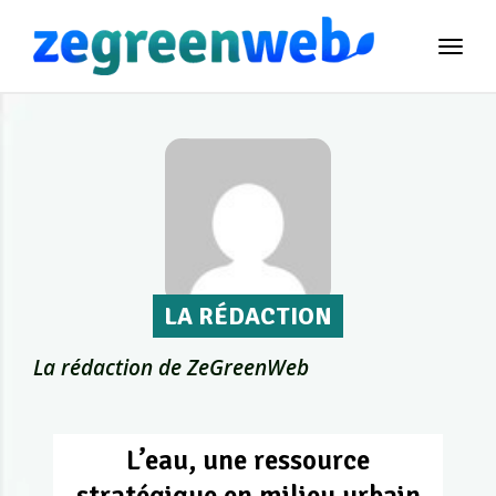
TOG
NAVI
LA RÉDACTION
La rédaction de ZeGreenWeb
L’eau, une ressource
stratégique en milieu urbain