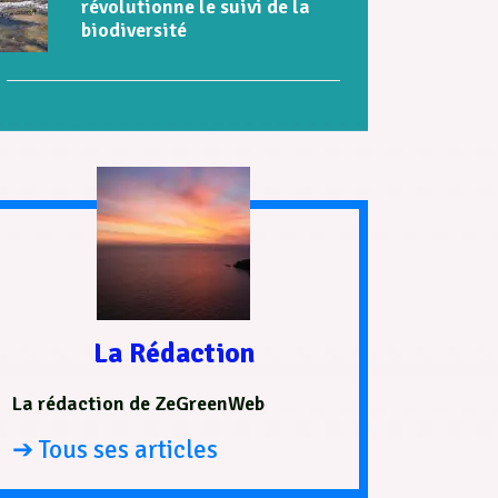
révolutionne le suivi de la
biodiversité
La Rédaction
La rédaction de ZeGreenWeb
➔ Tous ses articles