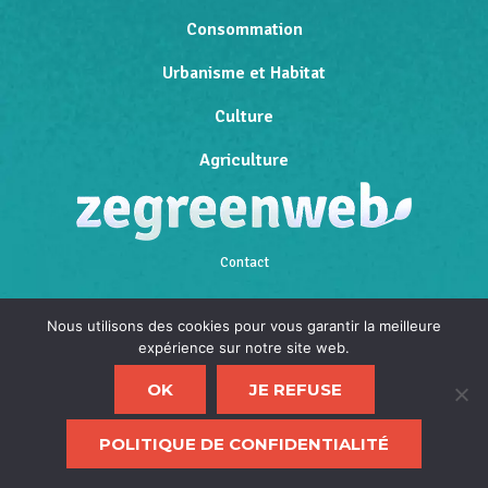
Consommation
Urbanisme et Habitat
Culture
Agriculture
Contact
Qui sommes-nous
Nous utilisons des cookies pour vous garantir la meilleure
expérience sur notre site web.
Mentions légales
OK
JE REFUSE
Politique de confidentialité
F
POLITIQUE DE CONFIDENTIALITÉ
d