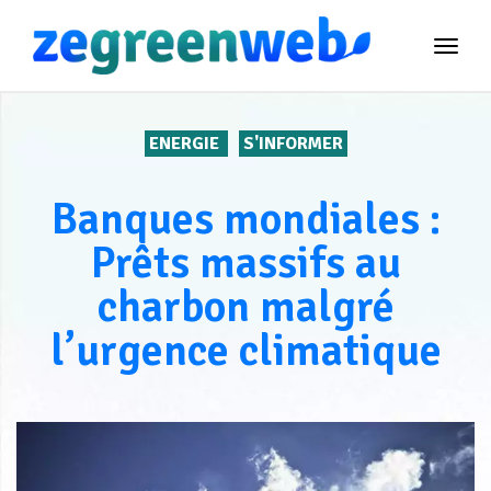
TOG
NAVI
ENERGIE
S'INFORMER
Banques mondiales :
Prêts massifs au
charbon malgré
l’urgence climatique