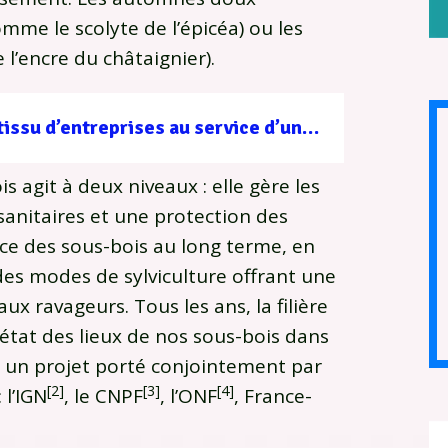
omme le scolyte de l’épicéa) ou les
’encre du châtaignier).
Filière forêt-bois : un tissu d’entreprises au service d’une gestion durable
is agit à deux niveaux : elle gère les
sanitaires et une protection des
ience des sous-bois au long terme, en
des modes de sylviculture offrant une
ux ravageurs. Tous les ans, la filière
 état des lieux de nos sous-bois dans
, un projet porté conjointement par
[2]
[3]
[4]
 l’IGN
, le CNPF
, l’ONF
, France-