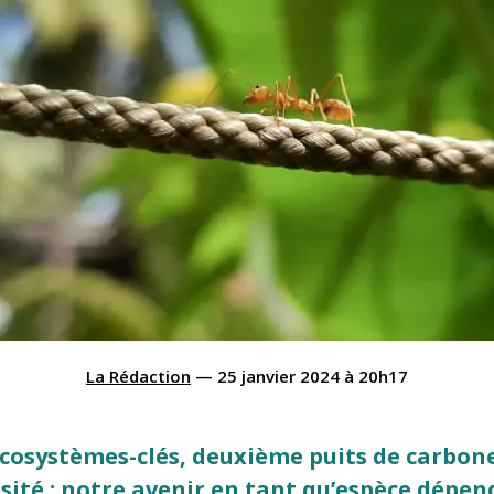
La Rédaction
—
25 janvier 2024
à
20h17
 écosystèmes-clés, deuxième puits de carbon
rsité : notre avenir en tant qu’espèce dépen