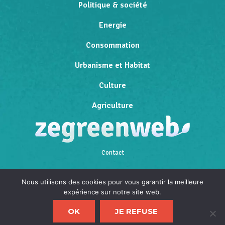
Politique & société
Energie
Consommation
Urbanisme et Habitat
Culture
Agriculture
Contact
Qui sommes-nous
Nous utilisons des cookies pour vous garantir la meilleure
expérience sur notre site web.
Mentions légales
OK
JE REFUSE
Politique de confidentialité