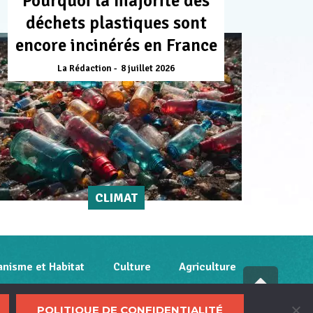
Pourquoi la majorité des
déchets plastiques sont
encore incinérés en France
La Rédaction
8 juillet 2026
CLIMAT
anisme et Habitat
Culture
Agriculture
Fai
déf
litique de confidentialité
POLITIQUE DE CONFIDENTIALITÉ