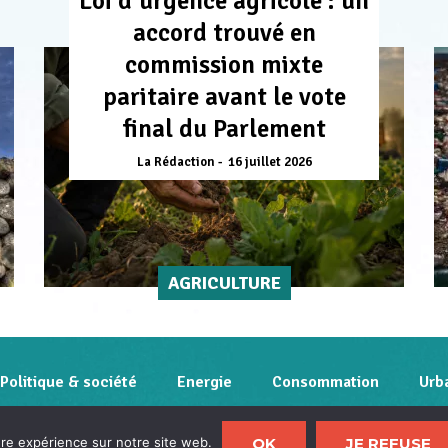
Loi d’urgence agricole : un
accord trouvé en
commission mixte
paritaire avant le vote
final du Parlement
La Rédaction
16 juillet 2026
AGRICULTURE
Politique & société
Energie
Consommation
Urb
Contact
Qui sommes-nous
Mentions légales
Po
OK
JE REFUSE
ure expérience sur notre site web.