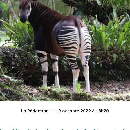
La Rédaction
—
19 octobre 2022
à
18h20