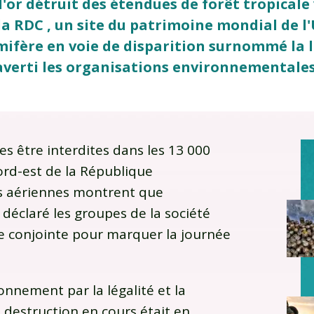
d'or détruit des étendues de forêt tropicale
la RDC , un site du patrimoine mondial de 
fère en voie de disparition surnommé la l
averti les organisations environnementales
ées être interdites dans les 13 000
ord-est de la République
s aériennes montrent que
t déclaré les groupes de la société
se conjointe pour marquer la journée
onnement par la légalité et la
a destruction en cours était en