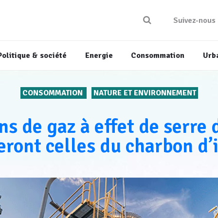
Suivez-nous
Politique & société
Energie
Consommation
Urb
CONSOMMATION
NATURE ET ENVIRONNEMENT
ns de gaz à effet de serre 
ront celles du charbon d’