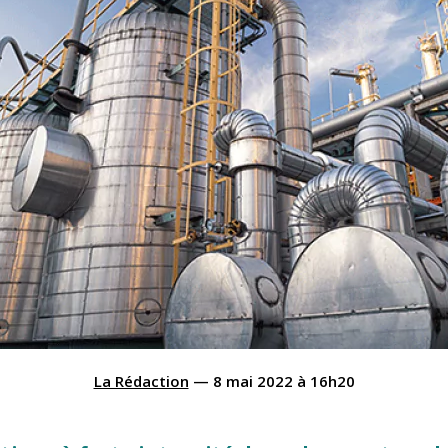
La Rédaction
—
8 mai 2022
à
16h20