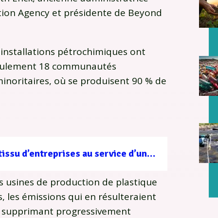
ction Agency et présidente de Beyond
s installations pétrochimiques ont
seulement 18 communautés
minoritaires, où se produisent 90 % de
Filière forêt-bois : un tissu d’entreprises au service d’une gestion durable
s usines de production de plastique
, les émissions qui en résulteraient
en supprimant progressivement