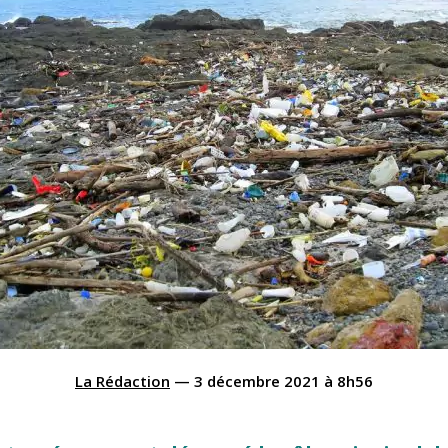
La Rédaction
—
3 décembre 2021
à
8h56