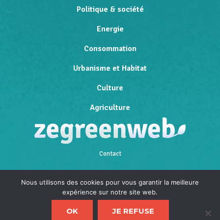
Politique & société
Energie
Consommation
Urbanisme et Habitat
Culture
Agriculture
Contact
Qui sommes-nous
Nous utilisons des cookies pour vous garantir la meilleure
expérience sur notre site web.
Mentions légales
OK
JE REFUSE
Politique de confidentialité