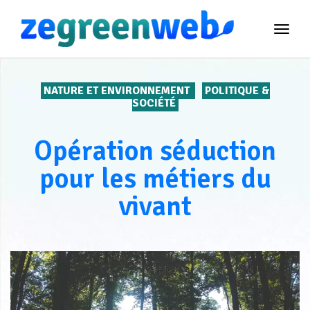
TOG
NAVI
NATURE ET ENVIRONNEMENT
POLITIQUE &
SOCIÉTÉ
Opération séduction
pour les métiers du
vivant