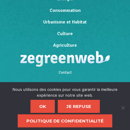
Consommation
Urbanisme et Habitat
Culture
Agriculture
Contact
Qui sommes-nous
Nous utilisons des cookies pour vous garantir la meilleure
expérience sur notre site web.
Mentions légales
OK
JE REFUSE
Politique de confidentialité
F
POLITIQUE DE CONFIDENTIALITÉ