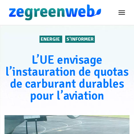
TOG
NAVI
ENERGIE
S'INFORMER
L’UE envisage
l’instauration de quotas
de carburant durables
pour l’aviation