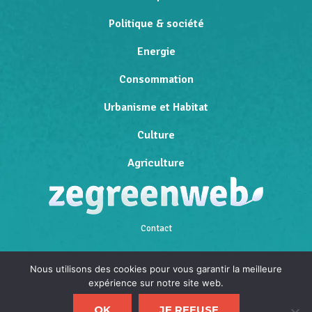
Politique & société
Energie
Consommation
Urbanisme et Habitat
Culture
Agriculture
Contact
Qui sommes-nous
Nous utilisons des cookies pour vous garantir la meilleure
expérience sur notre site web.
Mentions légales
OK
JE REFUSE
Politique de confidentialité