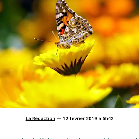
La Rédaction
—
12 février 2019
à
6h42