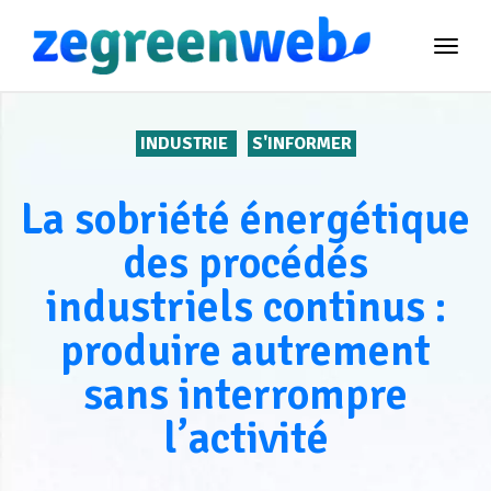
TOG
NAVI
INDUSTRIE
S'INFORMER
La sobriété énergétique
des procédés
industriels continus :
produire autrement
sans interrompre
l’activité