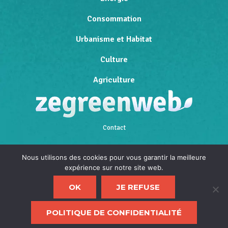
Consommation
Urbanisme et Habitat
Culture
Agriculture
Contact
Qui sommes-nous
Nous utilisons des cookies pour vous garantir la meilleure
expérience sur notre site web.
Mentions légales
OK
JE REFUSE
Politique de confidentialité
F
POLITIQUE DE CONFIDENTIALITÉ