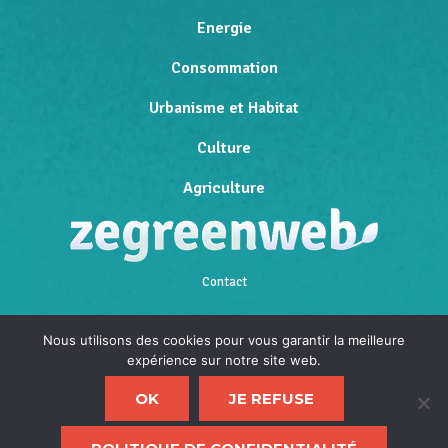
Energie
Consommation
Urbanisme et Habitat
Culture
Agriculture
Contact
Qui sommes-nous
Nous utilisons des cookies pour vous garantir la meilleure
expérience sur notre site web.
Mentions légales
OK
JE REFUSE
Politique de confidentialité
F