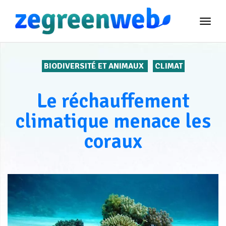
TOG
NAVI
BIODIVERSITÉ ET ANIMAUX
CLIMAT
Le réchauffement
climatique menace les
coraux