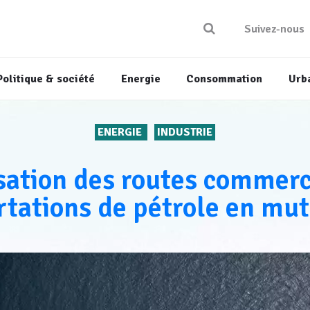
Suivez-nous
Politique & société
Energie
Consommation
Urb
ENERGIE
INDUSTRIE
ation des routes commerci
rtations de pétrole en mut