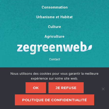
Consommation
Urbanisme et Habitat
Culture
Agriculture
Contact
Qui sommes-nous
Nous utilisons des cookies pour vous garantir la meilleure
expérience sur notre site web.
Mentions légales
OK
JE REFUSE
Politique de confidentialité
F
POLITIQUE DE CONFIDENTIALITÉ
d