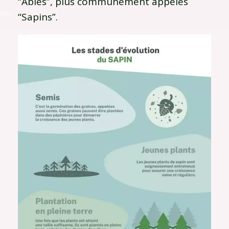
“Abies”, plus communément appelés
“Sapins”.