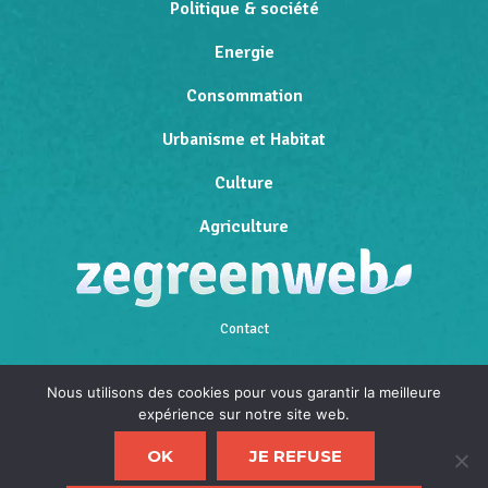
Politique & société
Energie
Consommation
Urbanisme et Habitat
Culture
Agriculture
Contact
Qui sommes-nous
Nous utilisons des cookies pour vous garantir la meilleure
expérience sur notre site web.
Mentions légales
OK
JE REFUSE
Politique de confidentialité