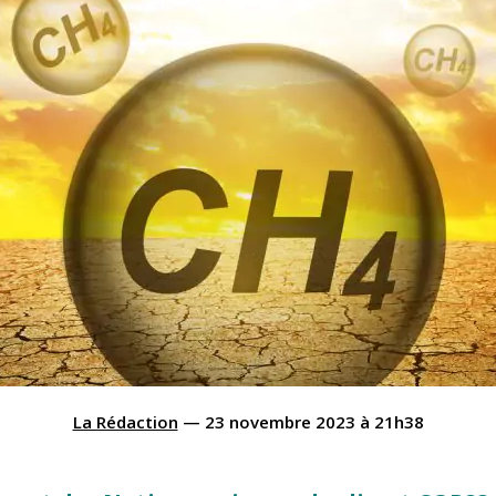
La Rédaction
—
23 novembre 2023
à
21h38