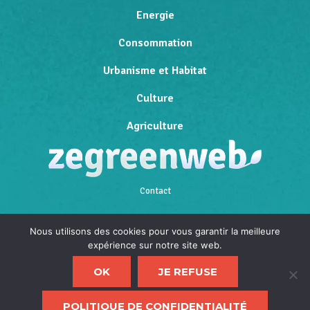
Energie
Consommation
Urbanisme et Habitat
Culture
Agriculture
Contact
Qui sommes-nous
Nous utilisons des cookies pour vous garantir la meilleure
expérience sur notre site web.
Mentions légales
OK
JE REFUSE
Politique de confidentialité
F
POLITIQUE DE CONFIDENTIALITÉ