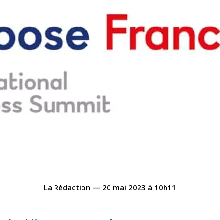
La Rédaction
—
20 mai 2023
à
10h11