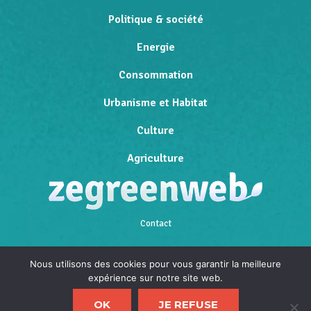
Politique & société
Energie
Consommation
Urbanisme et Habitat
Culture
Agriculture
Contact
Qui sommes-nous
Nous utilisons des cookies pour vous garantir la meilleure
expérience sur notre site web.
Mentions légales
OK
JE REFUSE
Politique de confidentialité