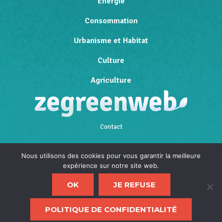
Energie
Consommation
Urbanisme et Habitat
Culture
Agriculture
Contact
Qui sommes-nous
Nous utilisons des cookies pour vous garantir la meilleure
expérience sur notre site web.
Mentions légales
OK
JE REFUSE
Politique de confidentialité
F
POLITIQUE DE CONFIDENTIALITÉ