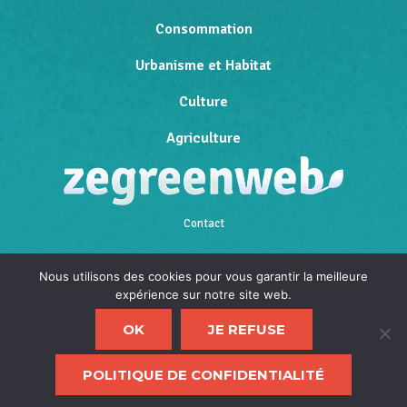
Consommation
Urbanisme et Habitat
Culture
Agriculture
Contact
Qui sommes-nous
Nous utilisons des cookies pour vous garantir la meilleure
expérience sur notre site web.
Mentions légales
OK
JE REFUSE
Politique de confidentialité
F
POLITIQUE DE CONFIDENTIALITÉ
d