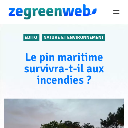
TOG
NAVI
EDITO
NATURE ET ENVIRONNEMENT
Le pin maritime
survivra-t-il aux
incendies ?