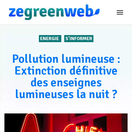
TOG
NAVI
ENERGIE
S'INFORMER
Pollution lumineuse :
Extinction définitive
des enseignes
lumineuses la nuit ?