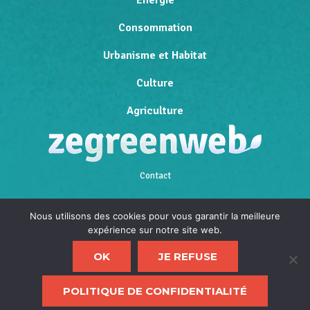
Consommation
Urbanisme et Habitat
Culture
Agriculture
Contact
Qui sommes-nous
Nous utilisons des cookies pour vous garantir la meilleure
expérience sur notre site web.
Mentions légales
OK
JE REFUSE
Politique de confidentialité
F
POLITIQUE DE CONFIDENTIALITÉ