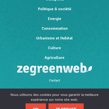
Politique & société
Energie
Consommation
Urbanisme et Habitat
Culture
Agriculture
Contact
Qui sommes-nous
Nous utilisons des cookies pour vous garantir la meilleure
expérience sur notre site web.
Mentions légales
OK
JE REFUSE