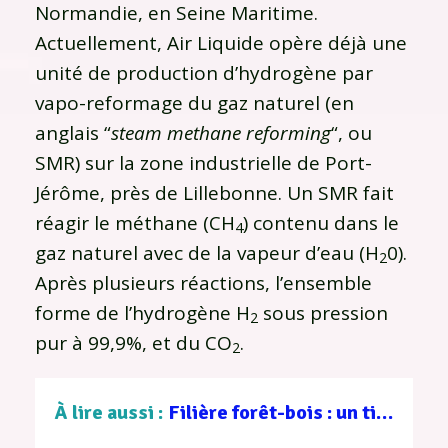
Normandie, en Seine Maritime.
Actuellement, Air Liquide opère déjà une
unité de production d’hydrogène par
vapo-reformage du gaz naturel (en
anglais “
steam methane reforming
“, ou
SMR) sur la zone industrielle de Port-
Jérôme, près de Lillebonne. Un SMR fait
réagir le méthane (CH
) contenu dans le
4
gaz naturel avec de la vapeur d’eau (H
0).
2
Après plusieurs réactions, l’ensemble
forme de l’hydrogène H
sous pression
2
pur à 99,9%, et du CO
.
2
À lire aussi :
Filière forêt-bois : un tissu d’entreprises au service d’une gestion durable