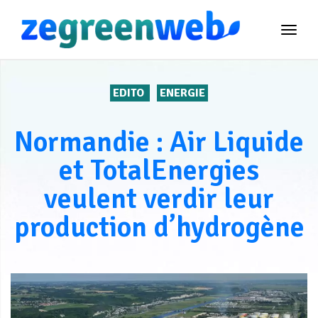
TOG
NAVI
EDITO
ENERGIE
Normandie : Air Liquide
et TotalEnergies
veulent verdir leur
production d’hydrogène