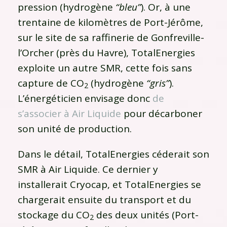
pression (hydrogène
“bleu”
). Or, à une
trentaine de kilomètres de Port-Jérôme,
sur le site de sa raffinerie de Gonfreville-
l’Orcher (près du Havre), TotalEnergies
exploite un autre SMR, cette fois sans
capture de CO
(hydrogène
“gris”
).
2
L’énergéticien envisage donc
de
s’associer à Air Liquide
pour décarboner
son unité de production.
Dans le détail, TotalEnergies céderait son
SMR à Air Liquide. Ce dernier y
installerait Cryocap, et TotalEnergies se
chargerait ensuite du transport et du
stockage du CO
des deux unités (Port-
2