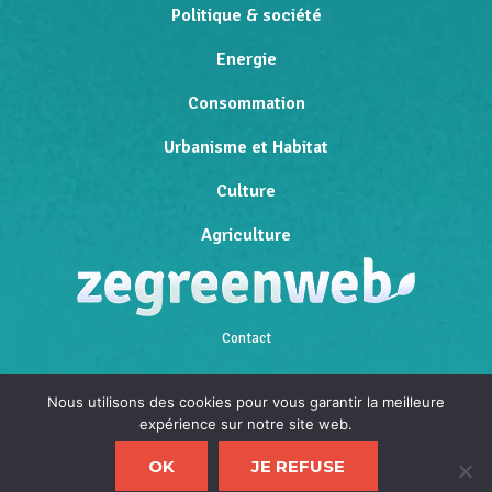
Politique & société
Energie
Consommation
Urbanisme et Habitat
Culture
Agriculture
Contact
Qui sommes-nous
Nous utilisons des cookies pour vous garantir la meilleure
expérience sur notre site web.
Mentions légales
OK
JE REFUSE
Politique de confidentialité