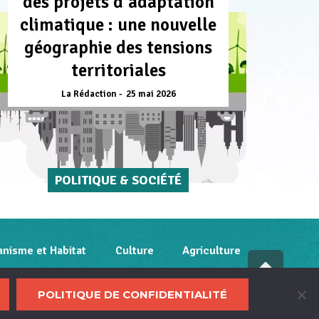
des projets d’adaptation
climatique : une nouvelle
géographie des tensions
territoriales
La Rédaction
25 mai 2026
POLITIQUE & SOCIÉTÉ
anisme et Habitat
Culture
Agriculture
Fai
déf
litique de confidentialité
POLITIQUE DE CONFIDENTIALITÉ
ver