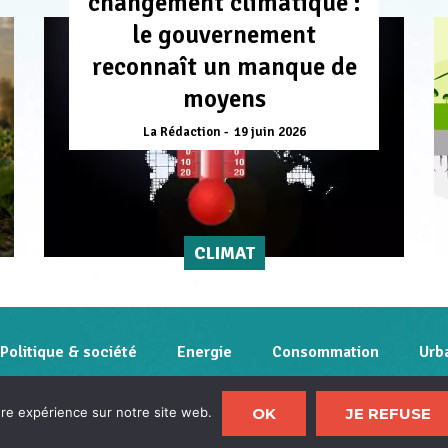
changement climatique :
le gouvernement
reconnaît un manque de
moyens
La Rédaction
19 juin 2026
CLIMAT
Politique & société
Energie
Consommation
Urb
Contact
Qui sommes-nous
Mentions légales
Po
OK
JE REFUSE
ure expérience sur notre site web.