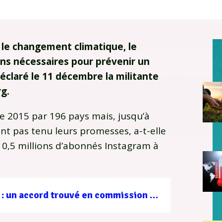
r le changement climatique, le
ons nécessaires pour prévenir un
claré le 11 décembre la militante
rg.
e 2015 par 196 pays mais, jusqu’à
nt pas tenu leurs promesses, a-t-elle
10,5 millions d’abonnés Instagram à
Loi d’urgence agricole : un accord trouvé en commission mixte paritaire avant le vote final du Parlement