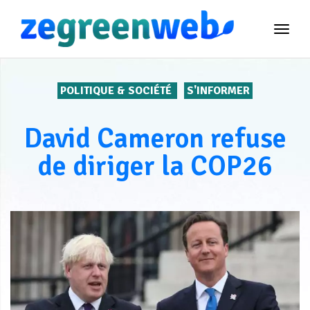
TOG
NAVI
POLITIQUE & SOCIÉTÉ
S'INFORMER
David Cameron refuse
de diriger la COP26