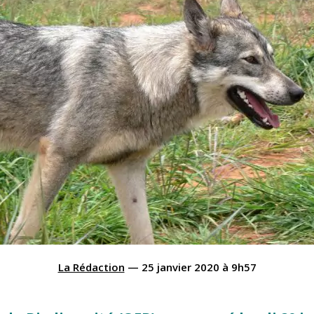
La Rédaction
—
25 janvier 2020
à
9h57