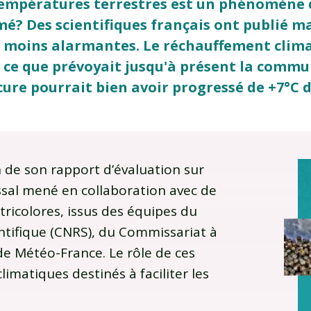
 températures terrestres est un phénomène q
mé? Des scientifiques français ont publié ma
e moins alarmantes. Le réchauffement clim
ue ce que prévoyait jusqu'à présent la commu
ure pourrait bien avoir progressé de +7°C d'ic
n de son rapport d’évaluation sur
ossal mené en collaboration avec de
ricolores, issus des équipes du
entifique (CNRS), du Commissariat à
de Météo-France. Le rôle de ces
imatiques destinés à faciliter les