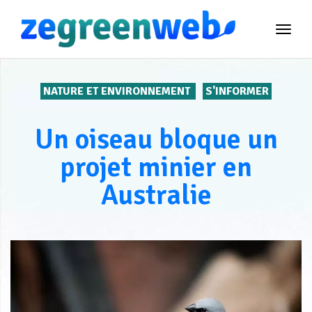
TOG
NAVI
NATURE ET ENVIRONNEMENT
S'INFORMER
Un oiseau bloque un
projet minier en
Australie