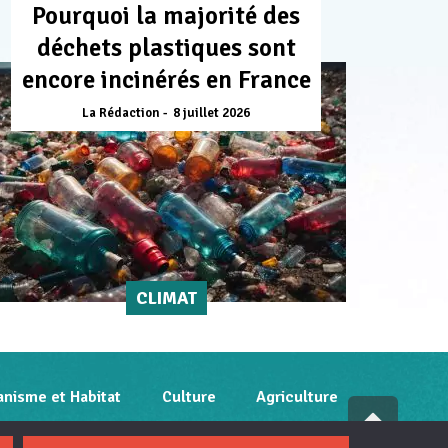
Pourquoi la majorité des
déchets plastiques sont
encore incinérés en France
La Rédaction
8 juillet 2026
CLIMAT
anisme et Habitat
Culture
Agriculture
Fai