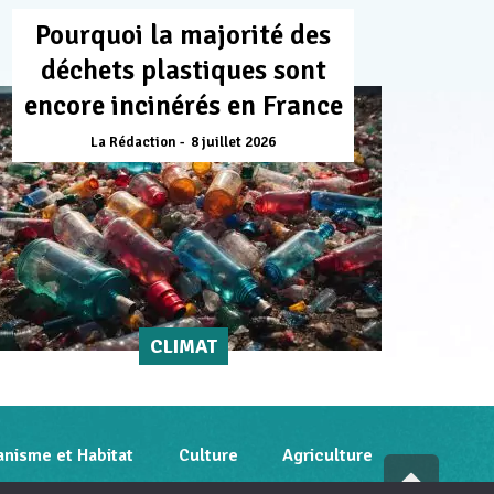
Pourquoi la majorité des
déchets plastiques sont
encore incinérés en France
La Rédaction
8 juillet 2026
CLIMAT
anisme et Habitat
Culture
Agriculture
Fai