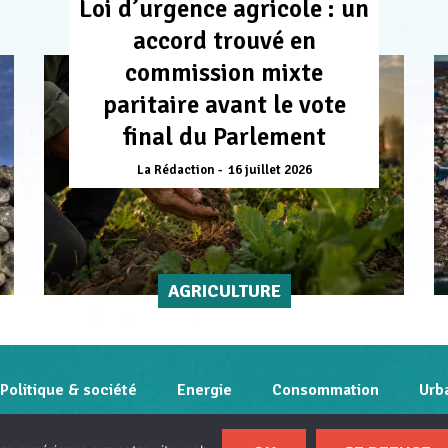
Loi d’urgence agricole : un
accord trouvé en
commission mixte
paritaire avant le vote
final du Parlement
La Rédaction
16 juillet 2026
AGRICULTURE
Politique & société
Energie
Consommation
Urb
Contact
Qui sommes-nous
Mentions légales
Po