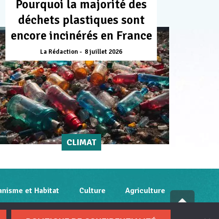
Pourquoi la majorité des
déchets plastiques sont
encore incinérés en France
La Rédaction
8 juillet 2026
CLIMAT
anisme et Habitat
Culture
Agriculture
Fai
litique de confidentialité