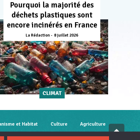
Pourquoi la majorité des
déchets plastiques sont
encore incinérés en France
La Rédaction
8 juillet 2026
CLIMAT
anisme et Habitat
Culture
Agriculture
Fai