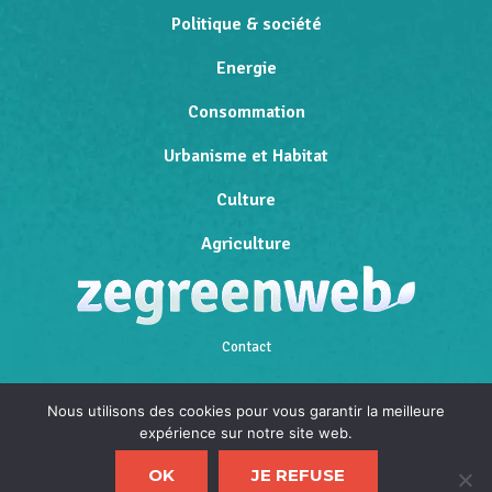
Politique & société
Energie
Consommation
Urbanisme et Habitat
Culture
Agriculture
Contact
Qui sommes-nous
Nous utilisons des cookies pour vous garantir la meilleure
expérience sur notre site web.
Mentions légales
OK
JE REFUSE
Politique de confidentialité