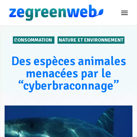
TOG
NAVI
CONSOMMATION
NATURE ET ENVIRONNEMENT
Des espèces animales
menacées par le
“cyberbraconnage”